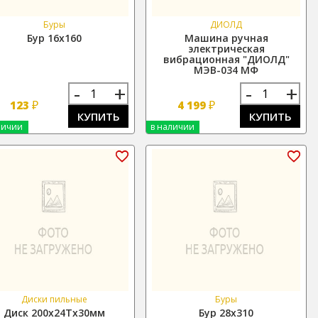
Буры
ДИОЛД
Бур 16х160
Машина ручная
электрическая
вибрационная "ДИОЛД"
МЭВ-034 МФ
-
+
-
+
₽
₽
123
4 199
КУПИТЬ
КУПИТЬ
личии
в наличии
Диски пильные
Буры
Диск 200х24Тх30мм
Бур 28х310