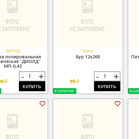
ДИОЛД
Буры
а полировальная
Бур 12х260
Пат
рическая "ДИОЛД"
МП-0,42
-
+
-
+
₽
₽
90
99
КУПИТЬ
КУПИТЬ
в наличии
в на