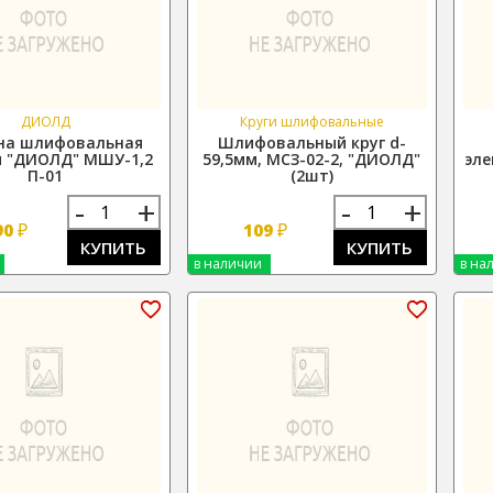
ДИОЛД
Круги шлифовальные
а шлифовальная
Шлифовальный круг d-
я "ДИОЛД" МШУ-1,2
59,5мм, МСЗ-02-2, "ДИОЛД"
эле
П-01
(2шт)
-
+
-
+
₽
₽
90
109
КУПИТЬ
КУПИТЬ
в наличии
в на