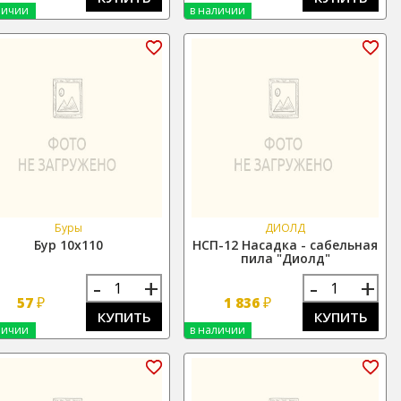
личии
в наличии
Буры
ДИОЛД
Бур 10х110
НСП-12 Насадка - сабельная
пила "Диолд"
-
+
-
+
₽
₽
57
1 836
КУПИТЬ
КУПИТЬ
личии
в наличии