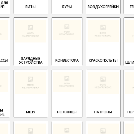
 ДЛЯ
П/П
БИТЫ
БУРЫ
ВОЗДУХОГРЕЙКИ
Г
ЗАРЯДНЫЕ
АССЫ
КОНВЕКТОРА
КРАСКОПУЛЬТЫ
УСТРОЙСТВА
ШЛИ
НЫ
МШУ
НОЖНИЦЫ
ПАТРОНЫ
ПЕ
НЫЕ