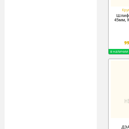
Кру
Шлифо
45мм, 
9
в наличии
ДЭА