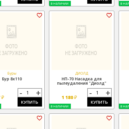
в наличии
в на
Буры
ДИОЛД
Бур 8х110
НП-70 Насадка для
пылеудаления "Диолд"
-
+
-
+
₽
₽
7
1 180
КУПИТЬ
КУПИТЬ
в наличии
в на