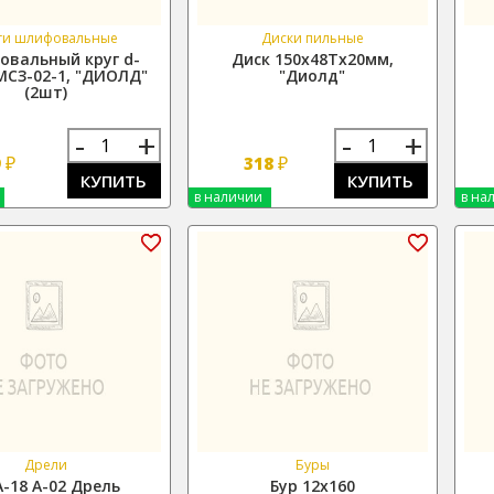
ги шлифовальные
Диски пильные
вальный круг d-
Диск 150х48Тх20мм,
МСЗ-02-1, "ДИОЛД"
"Диолд"
(2шт)
-
+
-
+
₽
₽
9
318
КУПИТЬ
КУПИТЬ
в наличии
в на
Дрели
Буры
-18 А-02 Дрель
Бур 12х160