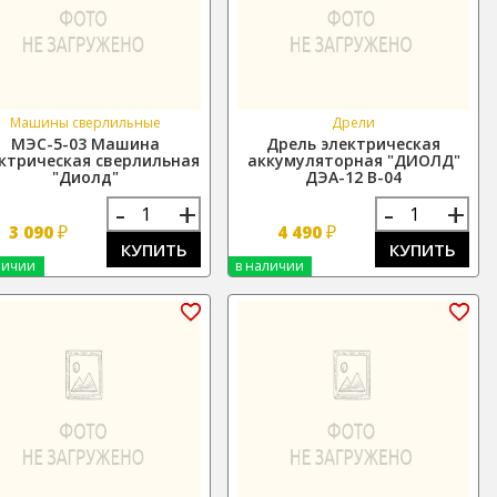
Машины сверлильные
Дрели
МЭС-5-03 Машина
Дрель электрическая
ктрическая сверлильная
аккумуляторная "ДИОЛД"
"Диолд"
ДЭА-12 В-04
-
+
-
+
₽
₽
3 090
4 490
КУПИТЬ
КУПИТЬ
личии
в наличии