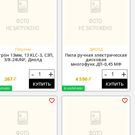
Патроны
ДИОЛД
рон 13мм, 13 KLC-3, СЗП,
Пила ручная электрическая
3/8-24UNF, Диолд
дисковая
многофунк.ДП-0,45 МФ
-
+
-
+
₽
₽
267
4 590
КУПИТЬ
КУПИТЬ
личии
в наличии