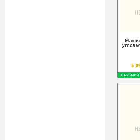
Машин
углова
5 0
в наличии