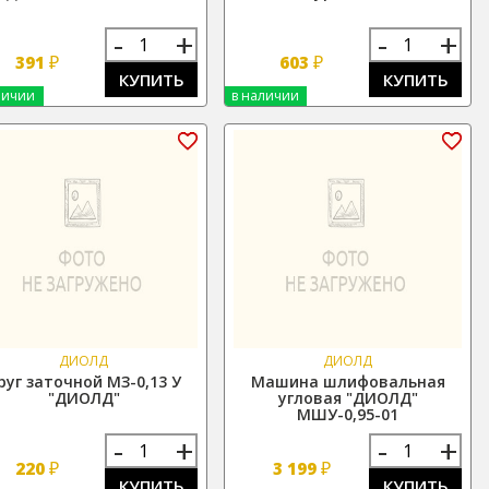
-
+
-
+
₽
₽
391
603
КУПИТЬ
КУПИТЬ
личии
в наличии
ДИОЛД
ДИОЛД
руг заточной МЗ-0,13 У
Машина шлифовальная
"ДИОЛД"
угловая "ДИОЛД"
МШУ-0,95-01
-
+
-
+
₽
₽
220
3 199
КУПИТЬ
КУПИТЬ