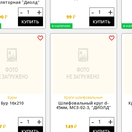
ляторная "Диолд"
-
+
-
+
₽
₽
90
99
КУПИТЬ
КУПИТЬ
в наличии
в на
Буры
Круги шлифовальные
Бур 16х210
Шлифовальный круг d-
К
45мм, МСЗ-02-3, "ДИОЛД"
-
+
-
+
₽
₽
7
149
КУПИТЬ
КУПИТЬ