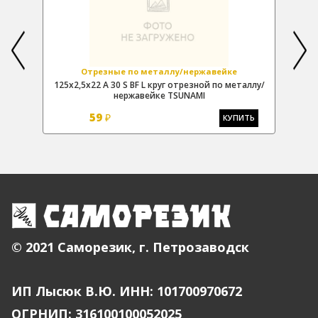
Отрезные по металлу/нержавейке
ллу/
125х2,5х22 A 30 S BF L круг отрезной по металлу/
150
нержавейке TSUNAMI
59
₽
Ь
КУПИТЬ
© 2021 Саморезик, г. Петрозаводск
ИП Лысюк В.Ю. ИНН: 101700970672
ОГРНИП: 316100100052025