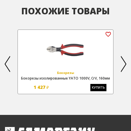
ПОХОЖИЕ ТОВАРЫ
Бокорезы
мм
Бокорезы изолированные YATO 1000V, CrV, 160мм
1 427
₽
Ь
КУПИТЬ