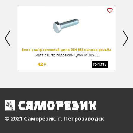
зьба
Болт с ш/гр головкой цинк DIN 933 полная резьба
Бол
Болт с ш/гр головкой цинк М 20х55
Бол
42
₽
Ь
КУПИТЬ
© 2021 Саморезик, г. Петрозаводск