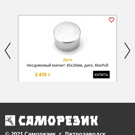
Диск
Неодимовый магнит 45х20мм, диск, MaxPull
2 475
₽
Ь
КУПИТЬ
© 2021 Саморезик, г. Петрозаводск