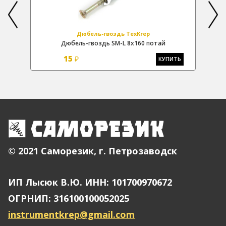
Дюбель-гвоздь ТехKrep
Дюбель-гвоздь SM-L 8х160 потай
15
₽
Ь
КУПИТЬ
© 2021 Саморезик, г. Петрозаводск
ИП Лысюк В.Ю. ИНН: 101700970672
ОГРНИП: 316100100052025
instrumentkrep@gmail.com