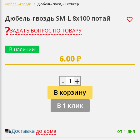
Дюбель-гвозди
Дюбель-гвоздь ТехKrep
Дюбель-гвоздь SM-L 8х100 потай
ЗАДАТЬ ВОПРОС ПО ТОВАРУ
В наличии!
6.00 ₽
-
+
В корзину
В 1 клик
Доставка
до дома
от 1 дня