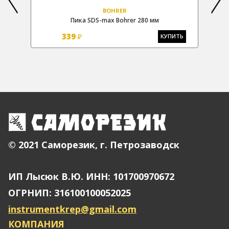
BOHRER
х600
Пика SDS-max Bohrer 280 мм
Лоп
339
₽
КУПИТЬ
Ь
© 2021 Саморезик, г. Петрозаводск
ИП Лысюк В.Ю. ИНН: 101700970672
ОГРНИП: 316100100052025
instrumentkrep@gmail.com
КОМПАНИЯ