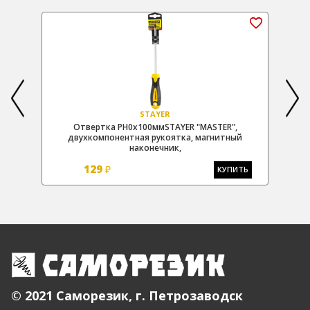
STAYER
Отвертка PH0х100ммSTAYER "MASTER",
двухкомпонентная рукоятка, магнитный
наконечник,
Ь
129
₽
КУПИТЬ
© 2021 Саморезик, г. Петрозаводск