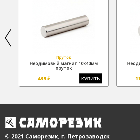
Пруток
м
Неодимовый магнит 10х40мм
Неод
пруток
₽
Ь
439
КУПИТЬ
1
© 2021 Саморезик, г. Петрозаводск