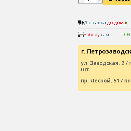
Доставка
до дома
от
Заберу
сам
СЕ
г. Петрозаводс
ул. Заводская, 2 / п
шт.
пр. Лесной, 51 / п