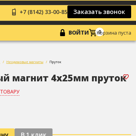
Заказать звонок
+7 (8142) 33-00-85
0
ВОЙТИ
Корзина пуста
Ы
Неодимовые магниты
Пруток
й магнит 4х25мм пруток
 ТОВАРУ
ину
В 1 клик