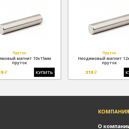
Пруток
Пруток
имовый магнит 10х15мм
Неодимовый магнит 12
пруток
пруток
₽
₽
19
КУПИТЬ
319
К
КОМПАНИ
О компани