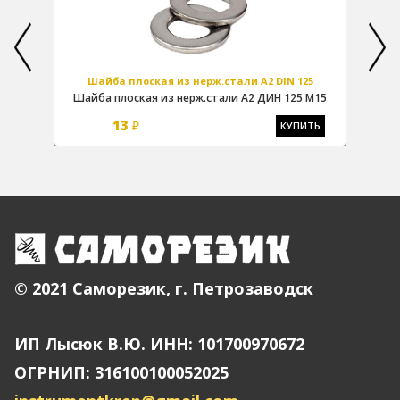
Шайба плоская из нерж.стали А2 DIN 125
,4
Шайба плоская из нерж.стали А2 ДИН 125 М15
Ш
13
₽
Ь
КУПИТЬ
© 2021 Саморезик, г. Петрозаводск
ИП Лысюк В.Ю. ИНН: 101700970672
ОГРНИП: 316100100052025