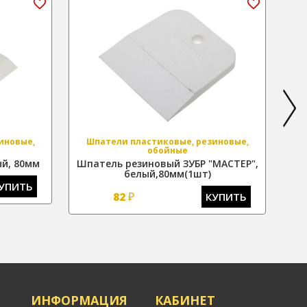
иновые,
Шпатели пластиковые, резиновые,
Ш
обойные
й, 80мм
Шпатель резиновый ЗУБР "МАСТЕР",
Шпа
белый,80мм(1шт)
УПИТЬ
₽
82
КУПИТЬ
Я
ИНФОРМАЦИЯ
КАБИНЕТ