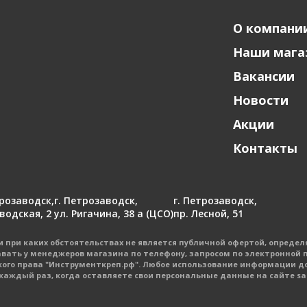
О компани
Наши мага
Вакансии
Новости
Акции
Контакты
трозаводск
,
г. Петрозаводск
,
г. Петрозаводск
,
аводская, 2
ул. Ригачина, 38 а (ЦСО)
пр. Лесной, 51
при каких обстоятельствах не является публичной офертой, определ
авать у менеджеров магазина по телефону, запросом по электронной п
ого права "Инструменткреп.рф". Любое использование информации д
ждый раз, когда оставляете свои персональные данные на сайте sam