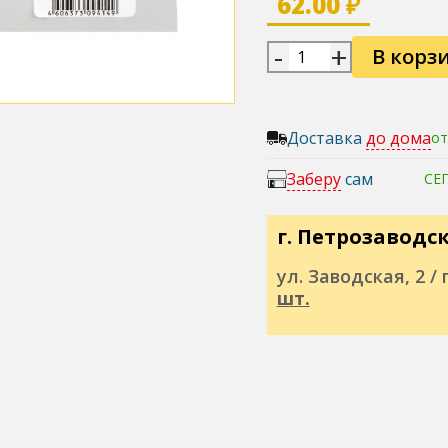
62.00 ₽
-
+
В корз
Доставка
до дома
от
Заберу
сам
СЕ
г. Петрозаводс
ул. Заводская, 2 / п
шт.