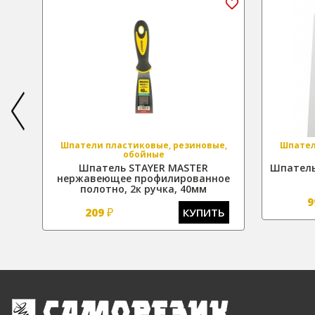
е,
Шпатели пластиковые, резиновые,
Шпател
обойные
R
Шпатель STAYER MASTER
Шпатель
0мм
нержавеющее профилированное
полотно, 2к ручка, 40мм
Ь
9
₽
209
КУПИТЬ