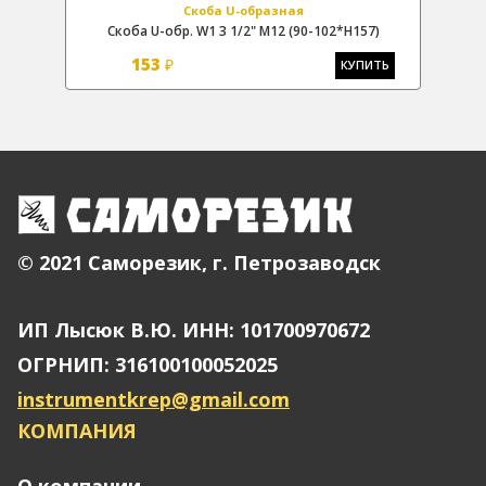
Скоба U-образная
Скоба U-обр. W1 3 1/2" М12 (90-102*H157)
153
₽
Ь
КУПИТЬ
© 2021 Саморезик, г. Петрозаводск
ИП Лысюк В.Ю. ИНН: 101700970672
ОГРНИП: 316100100052025
instrumentkrep@gmail.com
КОМПАНИЯ
О компании