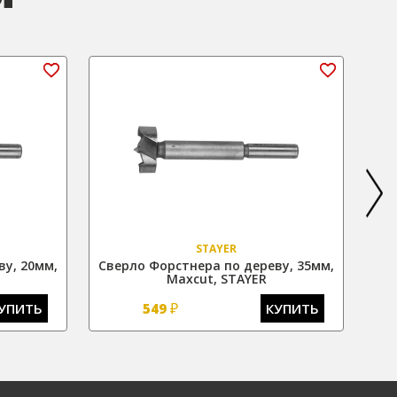
STAYER
ву, 20мм,
Сверло Форстнера по дереву, 35мм,
Све
Maxcut, STAYER
₽
УПИТЬ
549
КУПИТЬ