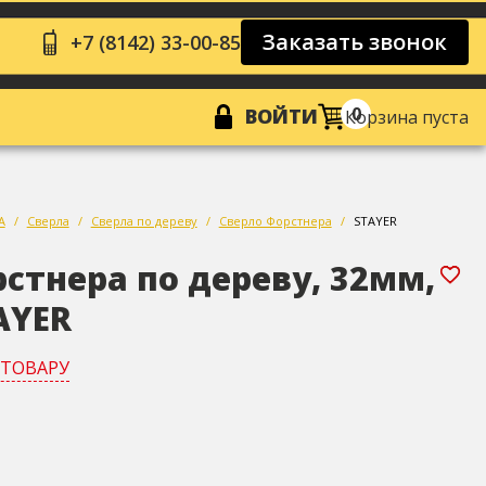
Заказать звонок
+7 (8142) 33-00-85
0
ВОЙТИ
Корзина пуста
А
Сверла
Сверла по дереву
Сверло Форстнера
STAYER
стнера по дереву, 32мм,
AYER
 ТОВАРУ