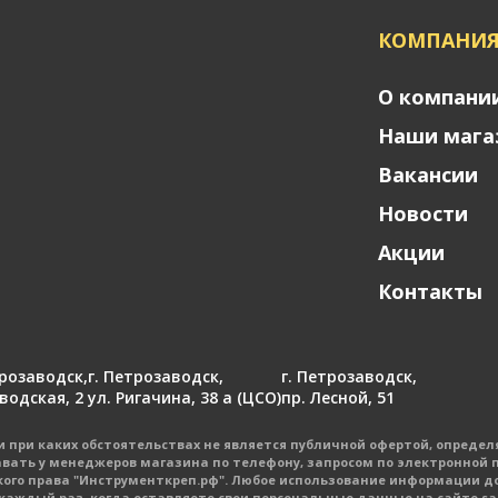
КОМПАНИ
О компани
Наши мага
Вакансии
Новости
Акции
Контакты
трозаводск
,
г. Петрозаводск
,
г. Петрозаводск
,
аводская, 2
ул. Ригачина, 38 а (ЦСО)
пр. Лесной, 51
при каких обстоятельствах не является публичной офертой, определ
авать у менеджеров магазина по телефону, запросом по электронной п
ого права "Инструменткреп.рф". Любое использование информации д
ждый раз, когда оставляете свои персональные данные на сайте sam