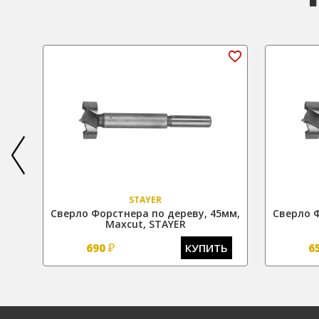
STAYER
0мм,
Сверло Форстнера по дереву, 45мм,
Сверло Ф
Maxcut, STAYER
₽
Ь
690
КУПИТЬ
6