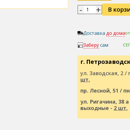
-
+
В корз
Доставка
до дома
от
Заберу
сам
СЕ
г. Петрозаводс
ул. Заводская, 2 / п
шт.
пр. Лесной, 51 / п
ул. Ригачина, 38 а 
выходные -
2 шт.