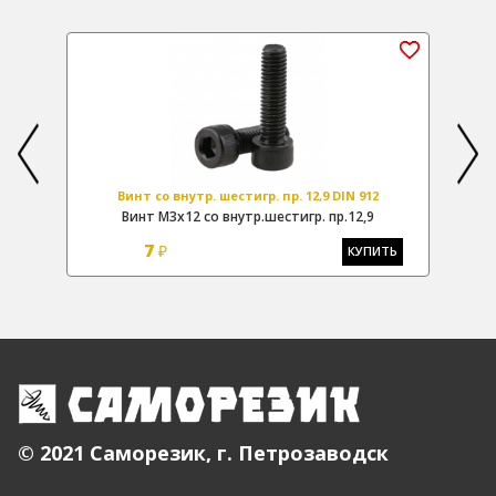
Винт со внутр. шестигр. пр. 12,9 DIN 912
Винт М3х12 со внутр.шестигр. пр.12,9
7
₽
Ь
КУПИТЬ
© 2021 Саморезик, г. Петрозаводск