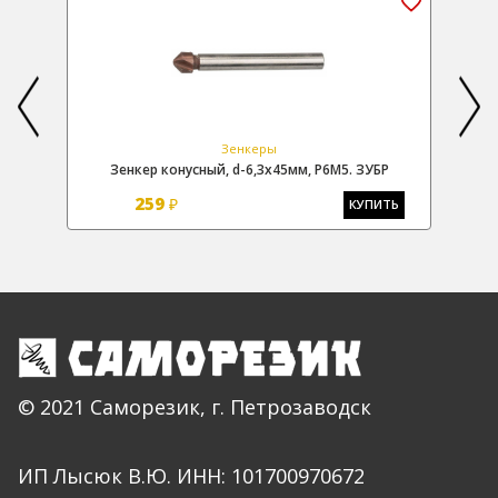
Зенкеры
Р
Зенкер конусный, d-6,3х45мм, Р6М5. ЗУБР
259
₽
Ь
КУПИТЬ
© 2021 Саморезик, г. Петрозаводск
ИП Лысюк В.Ю. ИНН: 101700970672