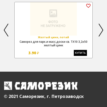
Желтый цинк, потай
х40
Саморез для парк.и масс.доски св. TX10 3,2х50
Са
желтый цинк
3.90
₽
Ь
КУПИТЬ
© 2021 Саморезик, г. Петрозаводск