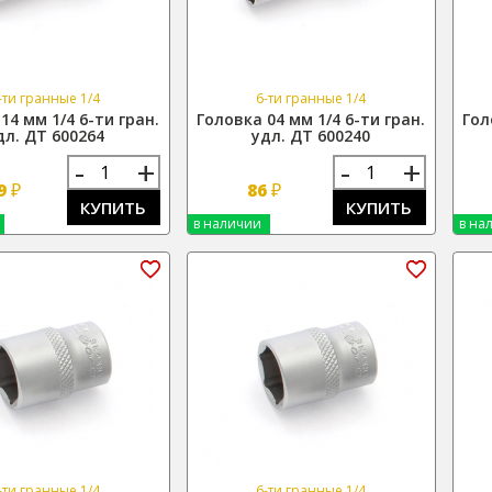
-ти гранные 1/4
6-ти гранные 1/4
14 мм 1/4 6-ти гран.
Головка 04 мм 1/4 6-ти гран.
Гол
дл. ДТ 600264
удл. ДТ 600240
-
+
-
+
₽
₽
9
86
КУПИТЬ
КУПИТЬ
в наличии
в на
-ти гранные 1/4
6-ти гранные 1/4