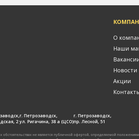
КОМПАН
О компа
Наши ма
Ваканси
Новости
Акции
Контакт
озаводск
,
г. Петрозаводск
,
г. Петрозаводск
,
дская, 2
ул. Ригачина, 38 а (ЦСО)
пр. Лесной, 51
 обстоятельствах не является публичной офертой, определяемой положениями