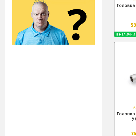
?
Головка 
5
в наличии
6
Головка 
у
7