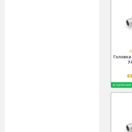
6
Головка 
у
6
в наличии