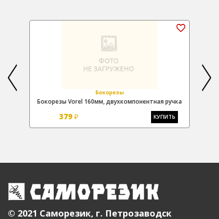
Бокорезы
м
Бокорезы Vorel 160мм, двухкомпонентная ручка
379
₽
Ь
КУПИТЬ
© 2021 Саморезик, г. Петрозаводск