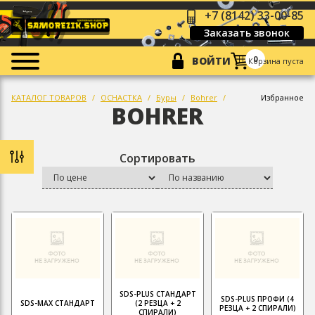
+7 (8142) 33-00-85
Заказать звонок
0
ВОЙТИ
Корзина пуста
КАТАЛОГ ТОВАРОВ
ОСНАСТКА
Буры
Bohrer
Избранное
BOHRER
Сортировать
SDS-PLUS СТАНДАРТ
SDS-PLUS ПРОФИ (4
SDS-MAX СТАНДАРТ
(2 РЕЗЦА + 2
РЕЗЦА + 2 СПИРАЛИ)
СПИРАЛИ)