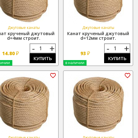
Джутовые канаты
Джутовые канаты
нат крученый джутовый
Канат крученый джутовый
d=4мм строит.
d=12мм строит.
-
+
-
+
₽
₽
14.80
93
КУПИТЬ
КУПИТЬ
личии
в наличии
Джутовые канаты
Джутовые канаты