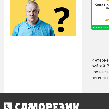
?
Канат 
d
4
в наличии
Интернет
рублей. 
line на 
регионы 