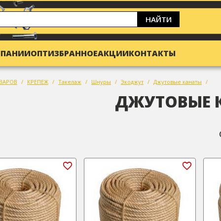
НАЙТИ
МПАНИИ
ОПТ
ИЗБРАННОЕ
АКЦИИ
КОНТАКТЫ
ВАРОВ
КРЕПЕЖ
Такелаж
Шнуры
Экоджут
Джутовые канаты
ДЖУТОВЫЕ 