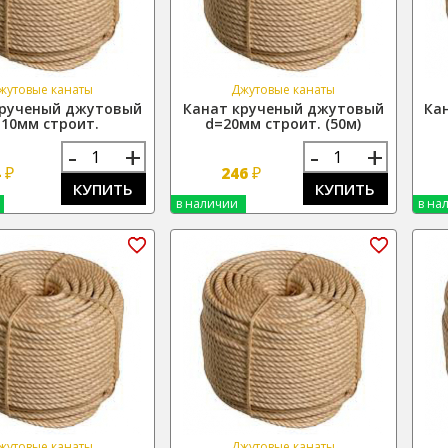
жутовые канаты
Джутовые канаты
крученый джутовый
Канат крученый джутовый
Ка
10мм строит.
d=20мм строит. (50м)
-
+
-
+
₽
₽
4
246
КУПИТЬ
КУПИТЬ
в наличии
в на
жутовые канаты
Джутовые канаты