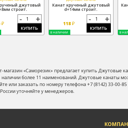
крученый джутовый
Канат крученый джутовый
Ка
=8мм строит.
d=14мм строит.
-
+
-
+
₽
₽
6
118
КУПИТЬ
КУПИТЬ
в наличии
в на
-магазин «Саморезик» предлагает купить Джутовые кана
В наличии более 11 наименований. Джутовые канаты мо
сайте или заказать по номеру телефона +7 (8142) 33-00-8
России уточняйте у менеджеров.
КОМПАН