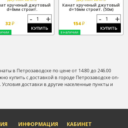
нат крученый джутовый
Канат крученый джутовый
d=6мм строит.
d=16мм строит. (50м)
-
+
-
+
₽
₽
32
154
КУПИТЬ
КУПИТЬ
личии
в наличии
ты в Петрозаводске по цене от 14.80 до 246.00
жно купить с доставкой в городе Петрозаводске on-
5 . Условия доставки в другие населенные пункты и
ИЯ
ИНФОРМАЦИЯ
КАБИНЕТ