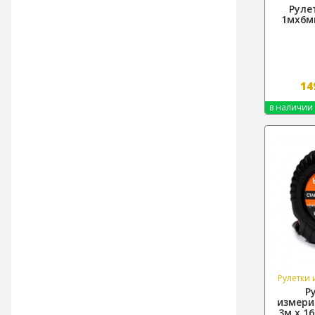
Руле
1мх6мм
14
в наличии
Рулетки
Р
измери
3м х 1