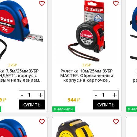
ЗУБР
ЗУБР
ка 7,5м/25ммЗУБР
Рулетка 10м/25мм ЗУБР
НДАРТ", корпус с
МАСТЕР, Обрезиненный
овым напылением,
корпус,на карточке ,
р
-
+
-
+
₽
₽
9
944
КУПИТЬ
КУПИТЬ
в наличии
в на