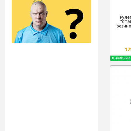
?
Руле
"СТА
резин
17
в наличии