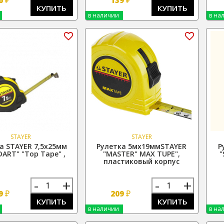
КУПИТЬ
КУПИТЬ
в наличии
в на
STAYER
STAYER
а STAYER 7,5х25мм
Рулетка 5мх19ммSTAYER
Р
ART" "Top Tape" ,
"MASTER" MAX TUPE",
"
пластиковый корпус
-
+
-
+
₽
₽
9
209
КУПИТЬ
КУПИТЬ
в наличии
в на