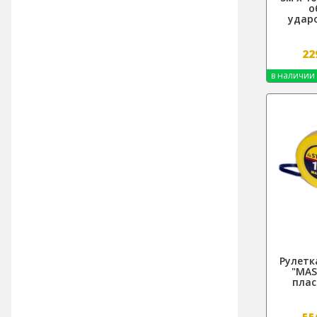
о
удар
22
в наличии
Рулетк
"MAS
плас
55