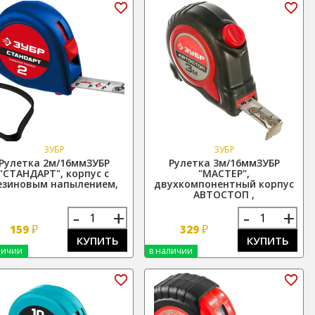
ЗУБР
ЗУБР
Рулетка 2м/16ммЗУБР
Рулетка 3м/16ммЗУБР
"СТАНДАРТ", корпус с
"МАСТЕР",
езиновым напылением,
двухкомпонентный корпус
АВТОСТОП ,
-
+
-
+
₽
₽
159
329
КУПИТЬ
КУПИТЬ
личии
в наличии