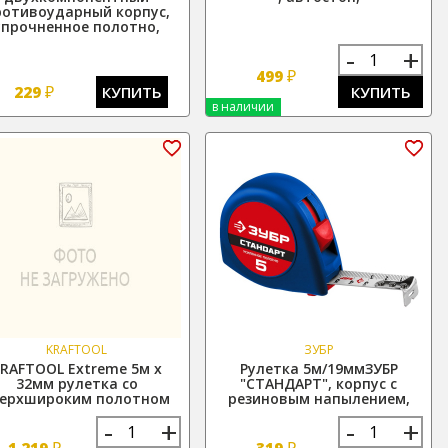
ротивоударный корпус,
упрочненное полотно,
-
+
₽
499
₽
229
КУПИТЬ
КУПИТЬ
в наличии
KRAFTOOL
ЗУБР
RAFTOOL Extreme 5м х
Рулетка 5м/19ммЗУБР
32мм рулетка со
"СТАНДАРТ", корпус с
верхшироким полотном
резиновым напылением,
-
+
-
+
₽
₽
1 219
319