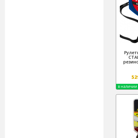
Рулет
СТА
резин
52
в наличии