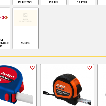
KRAFTOOL
RITTER
STAYER
КИ
ЛЬНЫЕ
СИБИН
ER