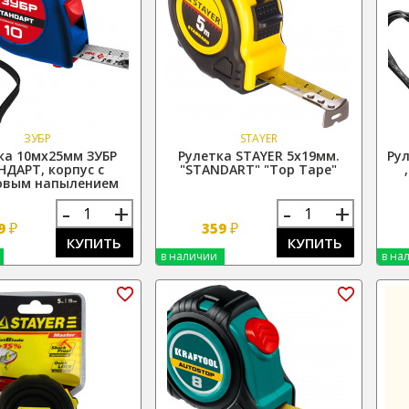
ЗУБР
STAYER
ка 10мх25мм ЗУБР
Рулетка STAYER 5х19мм.
Ру
НДАРТ, корпус с
"STANDART" "Top Tape"
овым напылением
-
+
-
+
₽
₽
9
359
КУПИТЬ
КУПИТЬ
в наличии
в на