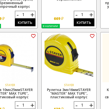
брезиненный
п
опрочный корпус
-
+
-
+
₽
₽
9
669
КУПИТЬ
КУПИТЬ
в наличии
STAYER
STAYER
а 10мх25ммSTAYER
Рулетка 3мх16ммSTAYER
K
TER" MAX TUPE",
"MASTER" MAX TUPE",
тиковый корпус
пластиковый корпус
с
-
+
-
+
₽
₽
6
139