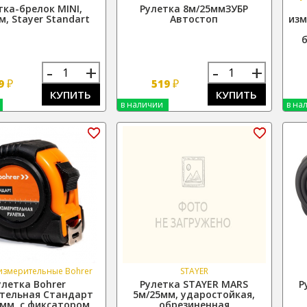
тка-брелок MINI,
Рулетка 8м/25ммЗУБР
, Stayer Standart
Автостоп
изм
-
+
-
+
₽
₽
9
519
КУПИТЬ
КУПИТЬ
в наличии
в на
 измерительные Bohrer
STAYER
улетка Bohrer
Рулетка STAYER MARS
Р
тельная Стандарт
5м/25мм, ударостойкая,
6мм, с фиксатором,
обрезиненная