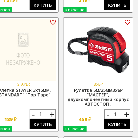
КУПИТЬ
КУПИТЬ
личии
в наличии
STAYER
ЗУБР
улетка STAYER 3х16мм,
Рулетка 5м/25ммЗУБР
STANDART" "Top Tape"
"МАСТЕР",
двухкомпонентный корпус
АВТОСТОП ,
-
+
-
+
₽
₽
189
459
КУПИТЬ
КУПИТЬ
личии
в наличии