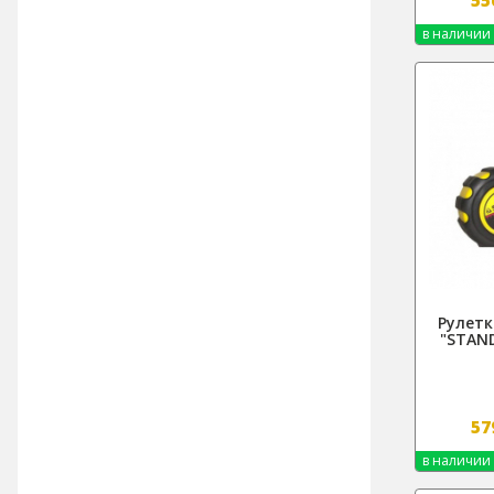
в наличии
Рулетк
"STAND
57
в наличии