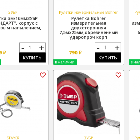
ЗУБР
Рулетки измерительные Bohrer
Ру
тка 3м/16ммЗУБР
Рулетка Bohrer
НДАРТ", корпус с
измерительная
изм
овым напылением,
двухсторонняя
7,5мх25мм,обрезиненный
ударопроч корп
-
+
-
+
₽
₽
9
790
КУПИТЬ
КУПИТЬ
в наличии
в на
STAYER
ЗУБР
Ру