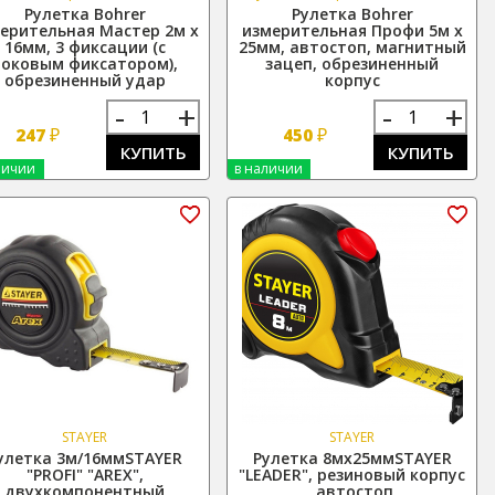
Рулетка Bohrer
Рулетка Bohrer
ерительная Мастер 2м х
измерительная Профи 5м х
16мм, 3 фиксации (с
25мм, автостоп, магнитный
боковым фиксатором),
зацеп, обрезиненный
обрезиненный удар
корпус
-
+
-
+
₽
₽
247
450
КУПИТЬ
КУПИТЬ
личии
в наличии
STAYER
STAYER
улетка 3м/16ммSTAYER
Рулетка 8мх25ммSTAYER
"PROFI" "AREX",
"LEADER", резиновый корпус
двухкомпонентный
, автостоп,