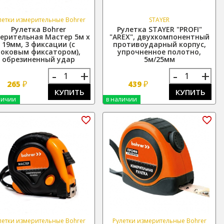
летки измерительные Bohrer
STAYER
Рулетка Bohrer
Рулетка STAYER "PROFI"
ерительная Мастер 5м х
"AREX", двухкомпонентный
19мм, 3 фиксации (с
противоударный корпус,
боковым фиксатором),
упрочненное полотно,
обрезиненный удар
5м/25мм
-
+
-
+
₽
₽
265
439
КУПИТЬ
КУПИТЬ
личии
в наличии
летки измерительные Bohrer
Рулетки измерительные Bohrer