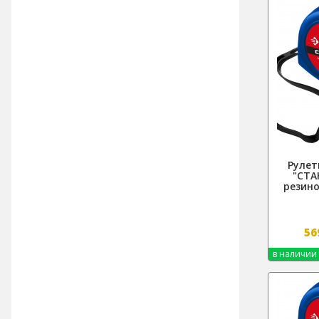
Рулет
"СТА
резин
56
в наличии