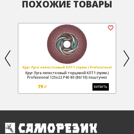
ПОХОЖИЕ ТОВАРЫ
onal
Круг Луга лепестковый КЛТ1 (прям.) Professional
Кру
nal
Круг Луга лепестковый торцевой КЛТ1 (прям.)
Кр
Professional 125х22 Р40 80 (80/10) поштучно
79
₽
Ь
КУПИТЬ