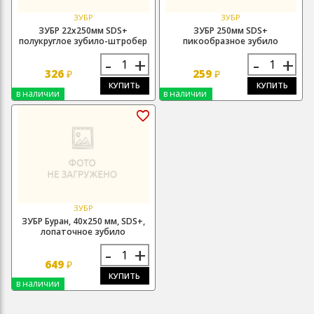
ЗУБР
ЗУБР
ЗУБР 22х250мм SDS+
ЗУБР 250мм SDS+
полукруглое зубило-штробер
пикообразное зубило
-
+
-
+
326
259
₽
₽
КУПИТЬ
КУПИТЬ
в наличии
в наличии
ЗУБР
ЗУБР Буран, 40х250 мм, SDS+,
лопаточное зубило
-
+
649
₽
КУПИТЬ
в наличии