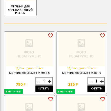
МЕТЧИКИ ДЛЯ
НАРЕЗАНИЯ ЛЕВОЙ
РЕЗЬБЫ
ТД Инструмент Плюс
ТД Инструмент Плюс
Метчик ММСП3266 М20х1,5
Метчик ММСП3266 М8х1,0
-
+
-
+
790
215
₽
₽
КУПИТЬ
КУПИТЬ
в наличии
в наличии