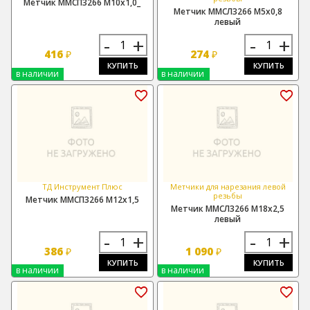
Метчик ММСП3266 М10х1,0_
Метчик ММСЛ3266 М5х0,8
левый
-
+
-
+
416
274
₽
₽
КУПИТЬ
КУПИТЬ
в наличии
в наличии
ТД Инструмент Плюс
Метчики для нарезания левой
резьбы
Метчик ММСП3266 М12х1,5
Метчик ММСЛ3266 М18х2,5
левый
-
+
-
+
386
1 090
₽
₽
КУПИТЬ
КУПИТЬ
в наличии
в наличии