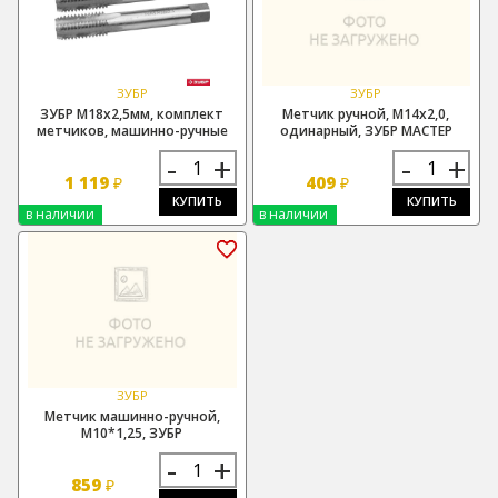
ЗУБР
ЗУБР
ЗУБР М18х2,5мм, комплект
Метчик ручной, М14х2,0,
метчиков, машинно-ручные
одинарный, ЗУБР МАСТЕР
-
+
-
+
1 119
409
₽
₽
КУПИТЬ
КУПИТЬ
в наличии
в наличии
ЗУБР
Метчик машинно-ручной,
М10*1,25, ЗУБР
-
+
859
₽