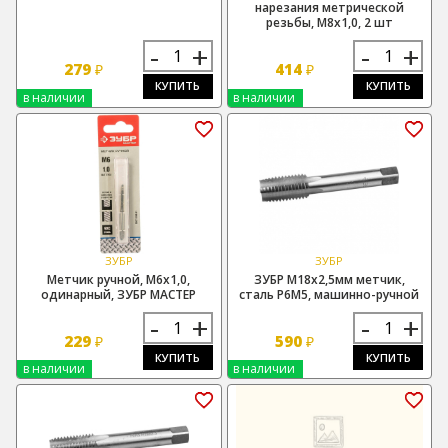
нарезания метрической
резьбы, М8х1,0, 2 шт
-
+
-
+
279
414
₽
₽
КУПИТЬ
КУПИТЬ
в наличии
в наличии
ЗУБР
ЗУБР
Метчик ручной, М6х1,0,
ЗУБР М18х2,5мм метчик,
одинарный, ЗУБР МАСТЕР
сталь Р6М5, машинно-ручной
-
+
-
+
229
590
₽
₽
КУПИТЬ
КУПИТЬ
в наличии
в наличии