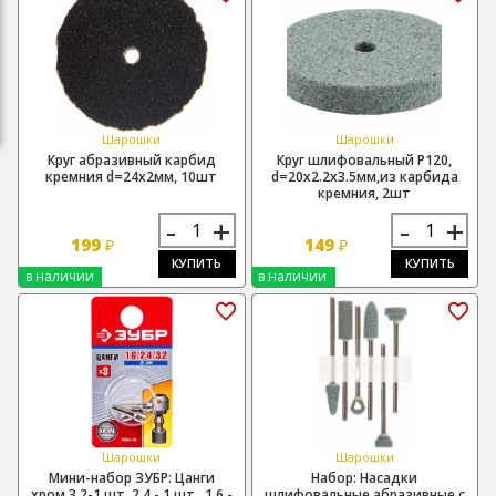
Шарошки
Шарошки
Круг абразивный карбид
Круг шлифовальный Р120,
кремния d=24х2мм, 10шт
d=20х2.2х3.5мм,из карбида
кремния, 2шт
-
+
-
+
199
149
₽
₽
КУПИТЬ
КУПИТЬ
в наличии
в наличии
Шарошки
Шарошки
Мини-набор ЗУБР: Цанги
Набор: Насадки
хром,3,2-1 шт.,2,4 - 1 шт., 1,6 -
шлифовальные абразивные с