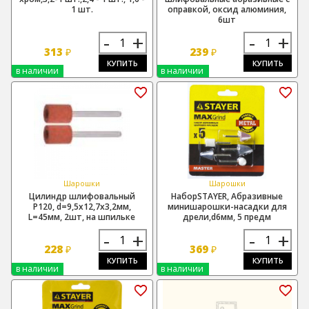
1 шт.
оправкой, оксид алюминия,
6шт
-
+
-
+
313
239
₽
₽
КУПИТЬ
КУПИТЬ
в наличии
в наличии
Шарошки
Шарошки
Цилиндр шлифовальный
НаборSTAYER, Абразивные
Р120, d=9,5х12,7х3,2мм,
минишарошки-насадки для
L=45мм, 2шт, на шпильке
дрели,d6мм, 5 предм
-
+
-
+
228
369
₽
₽
КУПИТЬ
КУПИТЬ
в наличии
в наличии