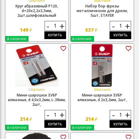
Шарошки
Шарошки
Круг абразивный Р120,
Набор бор-фрезы
d=20х2,2х3,5мм,
металлические для дрели,
2шт,шлифовальный
5шт, STAYER
-
+
-
+
149
537
₽
₽
КУПИТЬ
КУПИТЬ
в наличии
в наличии
Шарошки
Шарошки
Мини-шарошки ЗУБР
Мини-шарошки ЗУБР
алмазные, d 4,0х3,2мм, L-38мм,
алмазные, d 2х3,2мм, 2шт,
2шт,
-
+
-
+
214
214
₽
₽
КУПИТЬ
КУПИТЬ
в наличии
в наличии