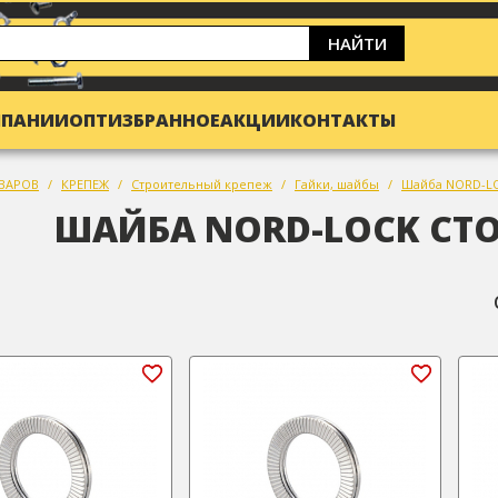
НАЙТИ
МПАНИИ
ОПТ
ИЗБРАННОЕ
АКЦИИ
КОНТАКТЫ
ВАРОВ
КРЕПЕЖ
Строительный крепеж
Гайки, шайбы
Шайба NORD-LO
ШАЙБА NORD-LOCK СТО