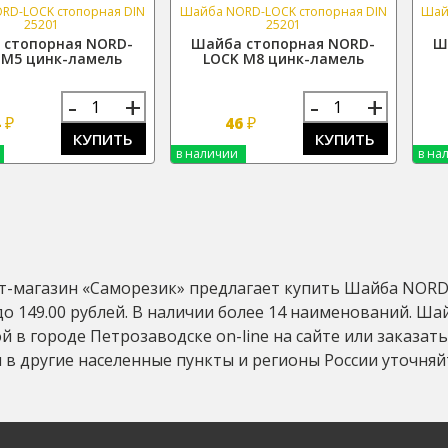
RD-LOCK стопорная DIN
Шайба NORD-LOCK стопорная DIN
Шай
25201
25201
 стопорная NORD-
Шайба стопорная NORD-
Ш
 М5 цинк-ламель
LOCK М8 цинк-ламель
-
+
-
+
₽
₽
4
46
КУПИТЬ
КУПИТЬ
в наличии
в на
-магазин «Саморезик» предлагает купить Шайба NORD-
 до 149.00 рублей. В наличии более 14 наименований. 
й в городе Петрозаводске on-line на сайте или заказать 
 в другие населенные пункты и регионы России уточняй