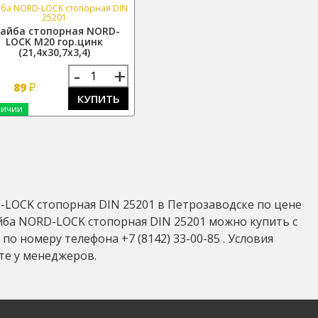
ба NORD-LOCK стопорная DIN
25201
айба стопорная NORD-
LOCK М20 гор.цинк
(21,4х30,7х3,4)
-
+
₽
89
КУПИТЬ
личии
LOCK стопорная DIN 25201 в Петрозаводске по цене
Шайба NORD-LOCK стопорная DIN 25201 можно купить с
по номеру телефона +7 (8142) 33-00-85 . Условия
те у менеджеров.