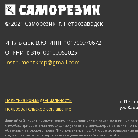
© 2021 Саморезик, г. Петрозаводск
ИП Лысюк В.Ю. ИНН: 101700970672
ОГРНИП: 316100100052025
instrumentkrep@gmail.com
Политика конфиденциальности
г. Петр
ул. Заво
Пользовательское соглашение
Данный сайт носит исключительно информационный характер и ни при каких
способах приобретения необходимо узнавать у менеджеров магазина по тел
объектами авторского права "Инструменткреп.рф". Любое использование и
когда оставляете свои персональные данные на сайте samorezik.shop.