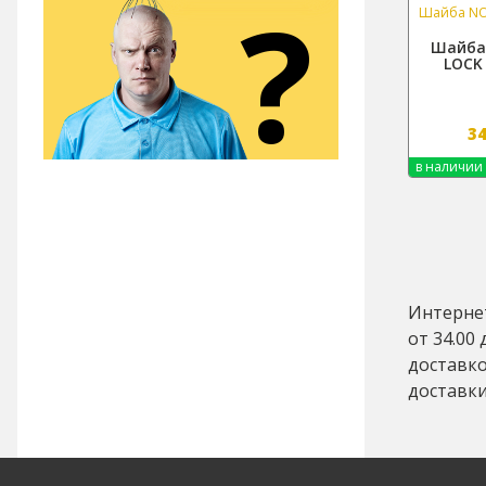
?
Шайба NO
Шайба
LOCK
3
в наличии
Интернет
от 34.00
доставко
доставки