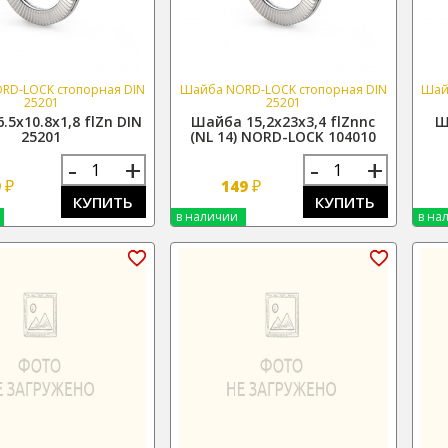
RD-LOCK стопорная DIN
Шайба NORD-LOCK стопорная DIN
Шай
25201
25201
.5х10.8х1,8 flZn DIN
Шайба 15,2х23х3,4 flZnnc
Ш
25201
(NL 14) NORD-LOCK 104010
-
+
-
+
₽
₽
9
149
КУПИТЬ
КУПИТЬ
в наличии
в на