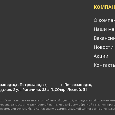
КОМПАН
О компа
Наши ма
Ваканси
Новости
Акции
Контакт
озаводск
,
г. Петрозаводск
,
г. Петрозаводск
,
дская, 2
ул. Ригачина, 38 а (ЦСО)
пр. Лесной, 51
 обстоятельствах не является публичной офертой, определяемой положениями
ефону, запросом по электронной почте, через форму обратной связи или при 
нформации должно быть согласовано с администрацией данного интернет-мага