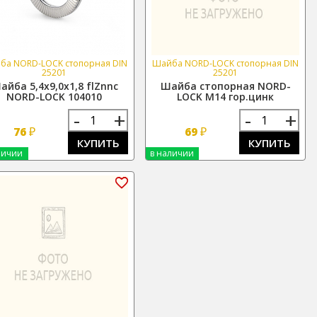
ба NORD-LOCK стопорная DIN
Шайба NORD-LOCK стопорная DIN
25201
25201
айба 5,4х9,0х1,8 flZnnc
Шайба стопорная NORD-
NORD-LOCK 104010
LOCK М14 гор.цинк
-
+
-
+
₽
₽
76
69
КУПИТЬ
КУПИТЬ
личии
в наличии