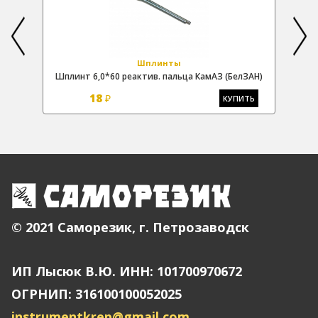
Шплинты
Шплинт 6,0*60 реактив. пальца КамАЗ (БелЗАН)
18
₽
Ь
КУПИТЬ
© 2021 Саморезик, г. Петрозаводск
ИП Лысюк В.Ю. ИНН: 101700970672
ОГРНИП: 316100100052025
instrumentkrep@gmail.com