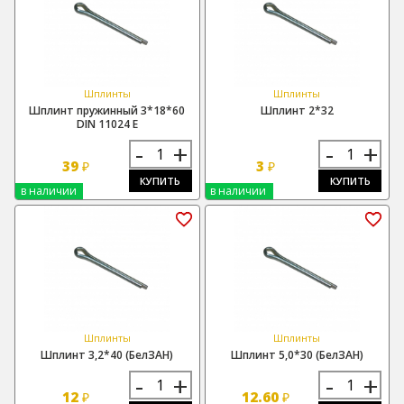
Шплинты
Шплинты
Шплинт пружинный 3*18*60
Шплинт 2*32
DIN 11024 Е
-
+
-
+
39
3
₽
₽
КУПИТЬ
КУПИТЬ
в наличии
в наличии
Шплинты
Шплинты
Шплинт 3,2*40 (БелЗАН)
Шплинт 5,0*30 (БелЗАН)
-
+
-
+
12
12.60
₽
₽