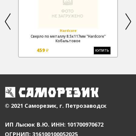
Hardcore
re"
Сверло по металлу 8.5х117мм "Hardcore"
Св
Кобальтовое
459
₽
Ь
КУПИТЬ
© 2021 Саморезик, г. Петрозаводск
ИП Лысюк В.Ю. ИНН: 101700970672
ОГРНИП: 316100100052025