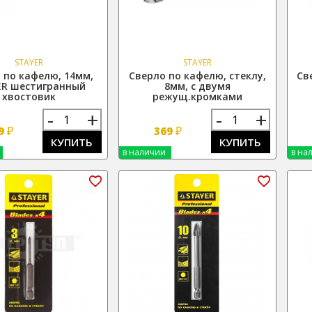
STAYER
STAYER
 по кафелю, 14мм,
Сверло по кафелю, стеклу,
Св
ER шестигранный
8мм, с двумя
хвостовик
режущ.кромками
-
+
-
+
₽
₽
9
369
КУПИТЬ
КУПИТЬ
в наличии
в на