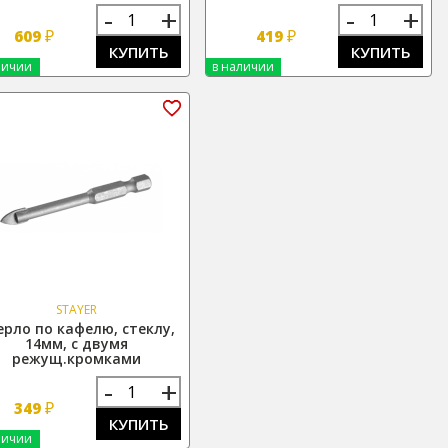
-
+
-
+
₽
₽
609
419
КУПИТЬ
КУПИТЬ
личии
в наличии
STAYER
ерло по кафелю, стеклу,
14мм, с двумя
режущ.кромками
-
+
₽
349
КУПИТЬ
личии