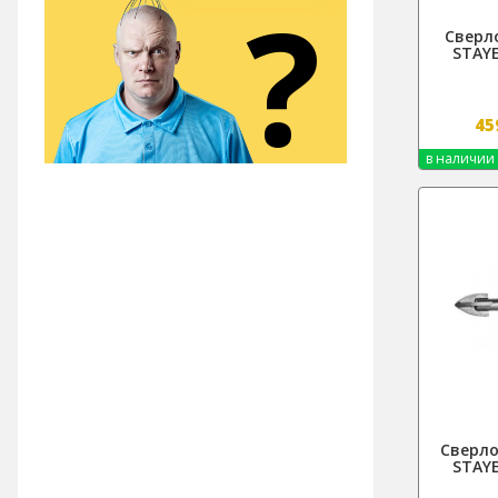
?
Сверл
STAY
45
в наличии
Сверло
STAY