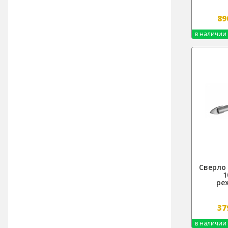
89
в наличии
Сверло 
1
ре
37
в наличии