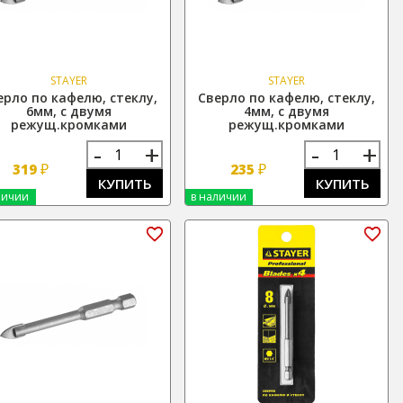
STAYER
STAYER
ерло по кафелю, стеклу,
Сверло по кафелю, стеклу,
6мм, с двумя
4мм, с двумя
режущ.кромками
режущ.кромками
-
+
-
+
₽
₽
319
235
КУПИТЬ
КУПИТЬ
личии
в наличии