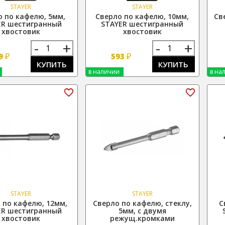
STAYER
STAYER
о по кафелю, 5мм,
Сверло по кафелю, 10мм,
Св
ER шестигранный
STAYER шестигранный
хвостовик
хвостовик
-
+
-
+
₽
₽
9
593
КУПИТЬ
КУПИТЬ
в наличии
в на
STAYER
STAYER
 по кафелю, 12мм,
Сверло по кафелю, стеклу,
С
ER шестигранный
5мм, с двумя
хвостовик
режущ.кромками