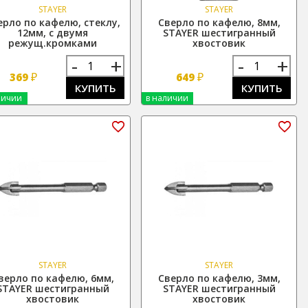
STAYER
STAYER
ерло по кафелю, стеклу,
Сверло по кафелю, 8мм,
12мм, с двумя
STAYER шестигранный
режущ.кромками
хвостовик
-
+
-
+
₽
₽
369
649
КУПИТЬ
КУПИТЬ
личии
в наличии
STAYER
STAYER
верло по кафелю, 6мм,
Сверло по кафелю, 3мм,
STAYER шестигранный
STAYER шестигранный
хвостовик
хвостовик