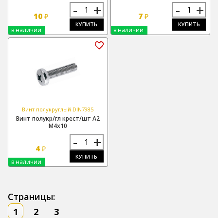
-
+
-
+
10
7
₽
₽
КУПИТЬ
КУПИТЬ
в наличии
в наличии
Винт полукруглый DIN7985
Винт полукр/гл крест/шт А2
М4х10
-
+
4
₽
КУПИТЬ
в наличии
Страницы:
1
2
3