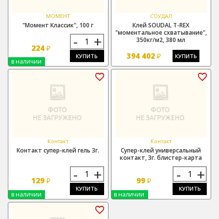
МОМЕНТ
СОУДАЛ
"Момент Классик", 100 г
Клей SOUDAL T-REX
"моментальное схватывание",
-
+
350кг/м2, 380 мл
224
₽
394 402
₽
КУПИТЬ
КУПИТЬ
в наличии
Контакт
Контакт
Контакт супер-клей гель 3г.
Супер-клей универсальный
контакт, 3г. блистер-карта
-
+
-
+
129
99
₽
₽
КУПИТЬ
КУПИТЬ
в наличии
в наличии