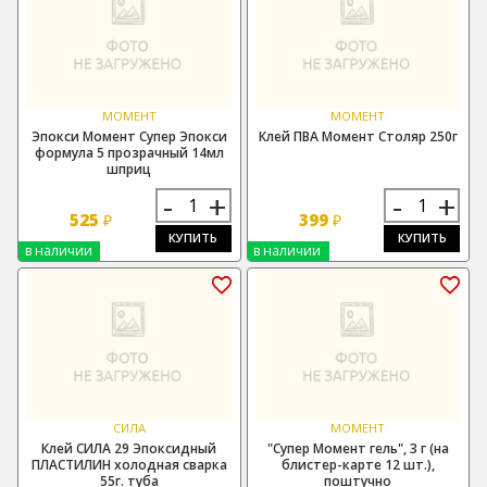
МОМЕНТ
МОМЕНТ
Эпокси Момент Супер Эпокси
Клей ПВА Момент Столяр 250г
формула 5 прозрачный 14мл
шприц
-
+
-
+
525
399
₽
₽
КУПИТЬ
КУПИТЬ
в наличии
в наличии
СИЛА
МОМЕНТ
Клей СИЛА 29 Эпоксидный
"Супер Момент гель", 3 г (на
ПЛАСТИЛИН холодная сварка
блистер-карте 12 шт.),
55г. туба
поштучно