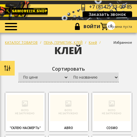
+7 (8142) 33-00-85
Заказать звонок
0
ВОЙТИ
Корзина пуста
КАТАЛОГ ТОВАРОВ
ПЕНА, ГЕРМЕТИК, КЛЕЙ
Клей
Избранное
КЛЕЙ
Сортировать
"СКЛЕЮ НАСМЕРТЬ"
ABRO
COSMO