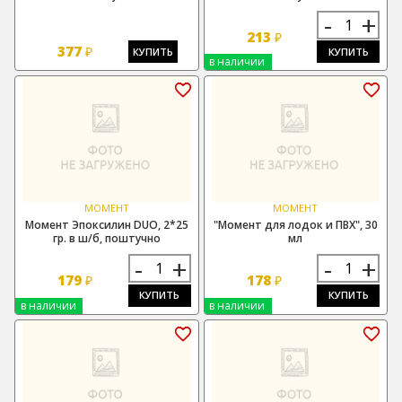
-
+
213
₽
377
₽
КУПИТЬ
КУПИТЬ
в наличии
МОМЕНТ
МОМЕНТ
Момент Эпоксилин DUO, 2*25
"Момент для лодок и ПВХ", 30
гр. в ш/б, поштучно
мл
-
+
-
+
179
178
₽
₽
КУПИТЬ
КУПИТЬ
в наличии
в наличии