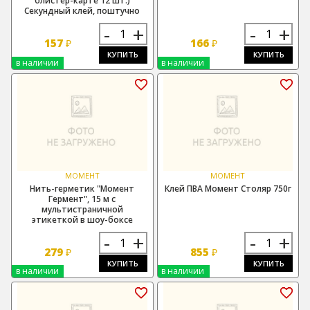
блистер-карте 12 шт.)
Секундный клей, поштучно
-
+
-
+
157
166
₽
₽
КУПИТЬ
КУПИТЬ
в наличии
в наличии
МОМЕНТ
МОМЕНТ
Нить-герметик "Момент
Клей ПВА Момент Столяр 750г
Гермент", 15 м с
мультистраничной
этикеткой в шоу-боксе
-
+
-
+
279
855
₽
₽
КУПИТЬ
КУПИТЬ
в наличии
в наличии