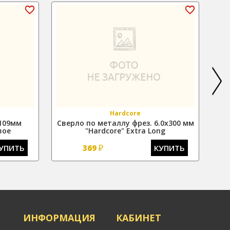
Hardcore
х109мм
Сверло по металлу фрез. 6.0х300 мм
Све
вое
"Hardcore" Extra Long
₽
УПИТЬ
369
КУПИТЬ
Я
ИНФОРМАЦИЯ
КАБИНЕТ