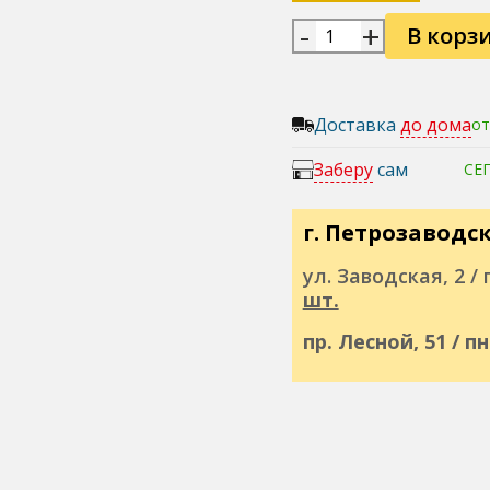
-
+
В корз
Доставка
до дома
от
Заберу
сам
СЕ
г. Петрозаводс
ул. Заводская, 2 / п
шт.
пр. Лесной, 51 / п