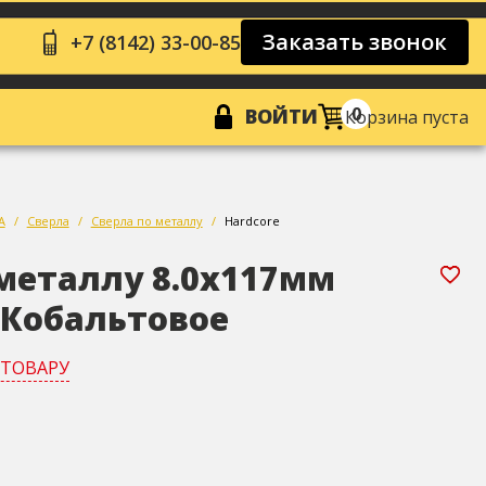
Заказать звонок
+7 (8142) 33-00-85
0
ВОЙТИ
Корзина пуста
А
Сверла
Сверла по металлу
Hardcore
 металлу 8.0х117мм
 Кобальтовое
 ТОВАРУ