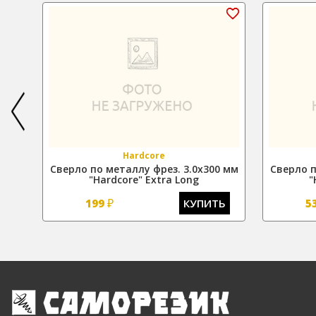
Hardcore
м
Сверло по металлу фрез. 3.0х300 мм
Сверло п
"Hardcore" Extra Long
"
₽
Ь
199
КУПИТЬ
5