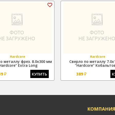
Hardcore
Hardcore
о металлу фрез. 8.0х300 мм
Сверло по металлу 7.0
Hardcore" Extra Long
"Hardcore" Кобальто
₽
₽
39
КУПИТЬ
389
К
КОМПАНИ