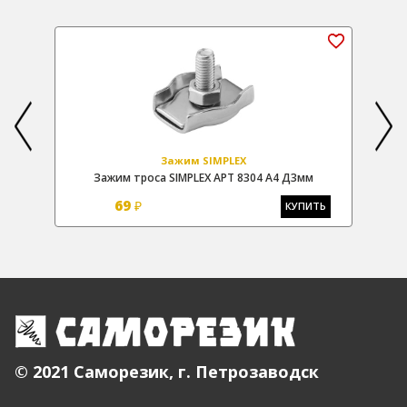
Зажим SIMPLEX
Зажим троса SIMPLEX АРТ 8304 А4 Д3мм
69
₽
Ь
КУПИТЬ
© 2021 Саморезик, г. Петрозаводск