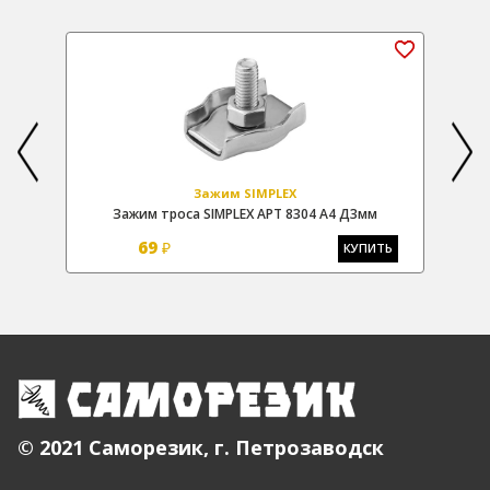
Зажим SIMPLEX
Зажим троса SIMPLEX АРТ 8304 А4 Д3мм
69
₽
Ь
КУПИТЬ
© 2021 Саморезик, г. Петрозаводск