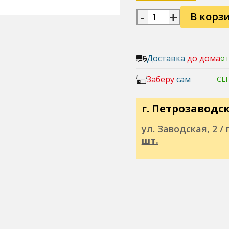
-
+
В корз
Доставка
до дома
от
Заберу
сам
СЕ
г. Петрозаводс
ул. Заводская, 2 / п
шт.