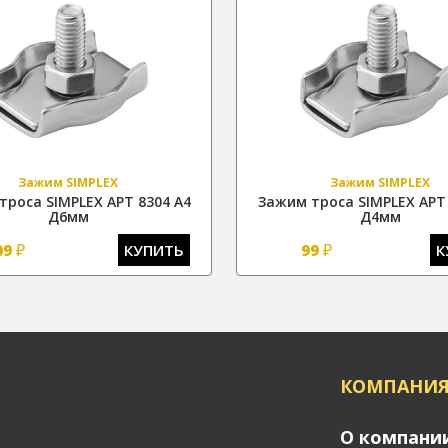
Зажим SIMPLEX
Зажим SIMPLEX
троса SIMPLEX АРТ 8304 А4
Зажим троса SIMPLEX АРТ 
Д6мм
Д4мм
₽
₽
09
КУПИТЬ
99
К
КОМПАНИ
О компани