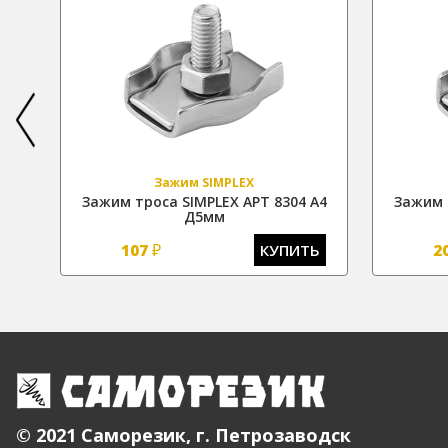
Зажим SIMPLEX
А4
Зажим троса SIMPLEX АРТ 8304 А4
Зажим 
Д5мм
₽
Ь
107
КУПИТЬ
2
© 2021 Саморезик, г. Петрозаводск