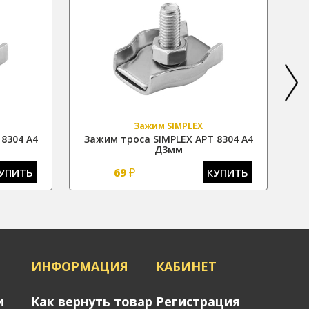
Зажим SIMPLEX
8304 А4
Зажим троса SIMPLEX АРТ 8304 А4
З
Д3мм
₽
УПИТЬ
69
КУПИТЬ
Я
ИНФОРМАЦИЯ
КАБИНЕТ
и
Как вернуть товар
Регистрация