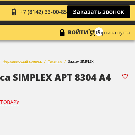
Заказать звонок
+7 (8142) 33-00-85
0
ВОЙТИ
Корзина пуста
Нержавеющий крепеж
Такелаж
Зажим SIMPLEX
а SIMPLEX АРТ 8304 А4
 ТОВАРУ